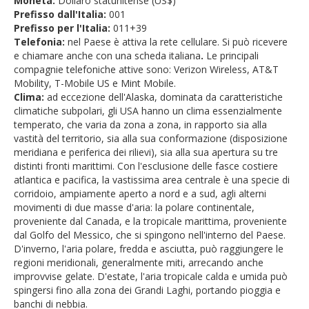
Moneta:
Dollaro statunitense (US$)
Prefisso dall'Italia:
001
Prefisso per l'Italia:
011+39
Telefonia:
nel Paese è attiva la rete cellulare. Si può ricevere
e chiamare anche con una scheda italiana
.
Le principali
compagnie telefoniche attive sono: Verizon Wireless, AT&T
Mobility, T-Mobile US e Mint Mobile.
Clima:
ad eccezione dell'Alaska, dominata da caratteristiche
climatiche subpolari, gli USA hanno un clima essenzialmente
temperato, che varia da zona a zona, in rapporto sia alla
vastità del territorio, sia alla sua conformazione (disposizione
meridiana e periferica dei rilievi), sia alla sua apertura su tre
distinti fronti marittimi. Con l'esclusione delle fasce costiere
atlantica e pacifica, la vastissima area centrale è una specie di
corridoio, ampiamente aperto a nord e a sud, agli alterni
movimenti di due masse d'aria: la polare continentale,
proveniente dal Canada, e la tropicale marittima, proveniente
dal Golfo del Messico, che si spingono nell'interno del Paese.
D'inverno, l'aria polare, fredda e asciutta, può raggiungere le
regioni meridionali, generalmente miti, arrecando anche
improvvise gelate. D'estate, l'aria tropicale calda e umida può
spingersi fino alla zona dei Grandi Laghi, portando pioggia e
banchi di nebbia.