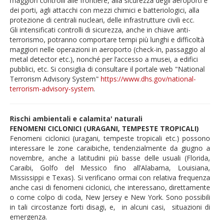
maggiori controlli alle frontiere, alla sicurezza degli aeroporti e
dei porti, agli attacchi con mezzi chimici e batteriologici, alla
protezione di centrali nucleari, delle infrastrutture civili ecc.
Gli intensificati controlli di sicurezza, anche in chiave anti-
terrorismo, potranno comportare tempi più lunghi e difficoltà
maggiori nelle operazioni in aeroporto (check-in, passaggio al
metal detector etc.), nonché per l’accesso a musei, a edifici
pubblici, etc. Si consiglia di consultare il portale web "National
Terrorism Advisory System"
https://www.dhs.gov/national-
terrorism-advisory-system
.
Rischi ambientali e calamita' naturali
FENOMENI CICLONICI (URAGANI, TEMPESTE TROPICALI)
Fenomeni ciclonici (uragani, tempeste tropicali etc.) possono
interessare le zone caraibiche, tendenzialmente da giugno a
novembre, anche a latitudini più basse delle usuali (Florida,
Caraibi, Golfo del Messico fino all’Alabama, Louisiana,
Mississippi e Texas). Si verificano ormai con relativa frequenza
anche casi di fenomeni ciclonici, che interessano, direttamente
o come colpo di coda, New Jersey e New York. Sono possibili
in tali circostanze forti disagi, e, in alcuni casi, situazioni di
emergenza.