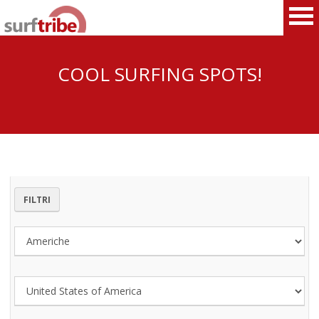
COOL SURFING SPOTS!
HOME
SURF
WINDSURF
FILTRI
KITESURF
SNOWBOARD
SUP