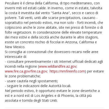
Peculiare è il clima della California, di tipo mediterraneo, con
inverni miti ed estati calde. In inverno, come in estate, talvolta
la costa è investita dal vento "Santa Ana", secco e carico di
polvere. Tali venti, uniti alle scarse precipitazioni, causano -
soprattutto nel periodo estivo, ma non solo - forti incendi, che
colpiscono anche le zone abitate, site nei pressi di foreste o di
folte vegetazioni. In considerazione delle elevate temperature
dei mesi estivi e della siccità anche durante le altre stagioni,
esiste un concreto rischio di focolai in Arizona, California e
New Mexico.
Si consiglia ai connazionali che dovessero recarsi nelle aree
interessate di:
- consultare preventivamente i siti Internet ufficiali dedicati agli
incendi nella regione (
www.wildlandfire.az.gov
;
www.fire.ca.gov/fire.ca.gov
;
https://nmfireinfo.com
) per evitare
le zone problematiche;
- usare cautela negli spostamenti;
- seguire le indicazioni delle Autorità locali.
Nel periodo estivo, è opportuno evitare le zone desertiche a
est e a nord est di Los Angeles e di Phoenix, la città più
assolata e torrida degli Stati Uniti.