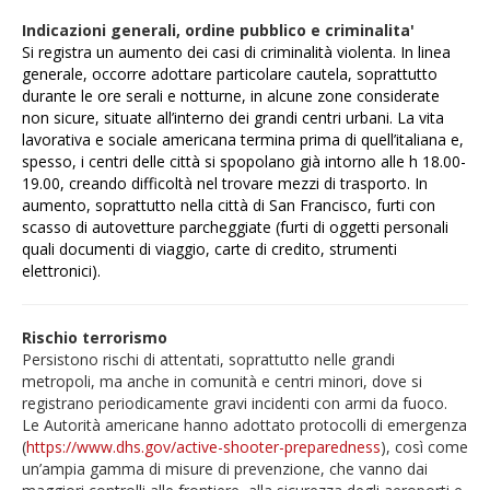
Indicazioni generali, ordine pubblico e criminalita'
Si registra un aumento dei casi di criminalità violenta. In
linea
generale, occorre adottare particolare cautela, soprattutto
durante le ore serali e notturne
, in alcune zone considerate
non sicure, situate all’interno dei grandi centri urbani. La vita
lavorativa e sociale americana termina prima di quell’italiana e,
spesso, i centri delle città si spopolano già intorno alle h 18.00-
19.00, creando difficoltà nel trovare mezzi di trasporto.
In
aumento, soprattutto nella città di San Francisco, furti con
scasso di autovetture parcheggiate (furti di oggetti personali
quali documenti di viaggio, carte di credito, strumenti
elettronici).
Rischio terrorismo
Persistono rischi di attentati, soprattutto nelle grandi
metropoli, ma anche in comunità e centri minori, dove si
registrano periodicamente gravi incidenti con armi da fuoco.
Le Autorità americane hanno adottato protocolli di emergenza
(
https://www.dhs.gov/active-shooter-preparedness
), così come
un’ampia gamma di misure di prevenzione, che vanno dai