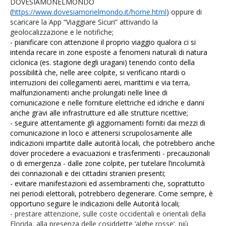
DOVESIAMONELMONDO
(
https://www.dovesiamonelmondo.it/home.html
) oppure di
scaricare la App “Viaggiare Sicuri” attivando la
geolocalizzazione e le notifiche;
- pianificare con attenzione il proprio viaggio qualora ci si
intenda recare in zone esposte a fenomeni naturali di natura
ciclonica (es. stagione degli uragani) tenendo conto della
possibilità che, nelle aree colpite, si verificano ritardi o
interruzioni dei collegamenti aerei, marittimi e via terra,
malfunzionamenti anche prolungati nelle linee di
comunicazione e nelle forniture elettriche ed idriche e danni
anche gravi alle infrastrutture ed alle strutture ricettive;
- seguire attentamente gli aggiornamenti forniti dai mezzi di
comunicazione in loco e attenersi scrupolosamente alle
indicazioni impartite dalle autorità locali, che potrebbero anche
dover procedere a evacuazioni e trasferimenti - precauzionali
o di emergenza - dalle zone colpite, per tutelare l’incolumità
dei connazionali e dei cittadini stranieri presenti;
-
evitare manifestazioni ed assembramenti che, soprattutto
nei periodi elettorali, potrebbero degenerare. Come sempre, è
opportuno seguire le indicazioni delle Autorità locali;
- prestare attenzione, sulle coste occidentali e orientali della
Florida, alla presenza delle cosiddette ‘alghe rosse’, più