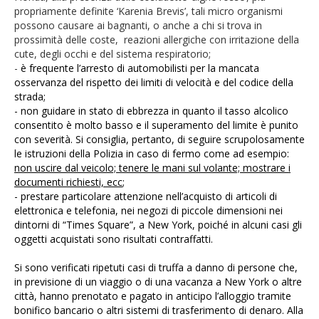
propriamente definite ‘Karenia Brevis’, tali micro organismi
possono causare ai bagnanti, o anche a chi si trova in
prossimità delle coste, reazioni allergiche con irritazione della
cute, degli occhi e del sistema respiratorio;
-
è frequente l’arresto di automobilisti per la mancata
osservanza del rispetto dei limiti di velocità e del codice della
strada;
- non guidare in stato di ebbrezza in quanto il tasso alcolico
consentito è molto basso e il superamento del limite è punito
con severità. Si consiglia, pertanto, di seguire scrupolosamente
le istruzioni della Polizia in caso di fermo come ad esempio:
non uscire dal veicolo; tenere le mani sul volante; mostrare i
documenti richiesti, ecc
;
- prestare particolare attenzione nell’acquisto di articoli di
elettronica e telefonia, nei negozi di piccole dimensioni nei
dintorni di “Times Square”,
a
New York,
poiché in alcuni casi gli
oggetti acquistati sono risultati contraffatti.
Si sono verificati ripetuti casi di truffa a danno di persone che,
in previsione di un viaggio o di una vacanza a New
York o altre
città
, hanno prenotato e pagato in anticipo l’alloggio tramite
bonifico bancario o altri sistemi di trasferimento di denaro. Alla