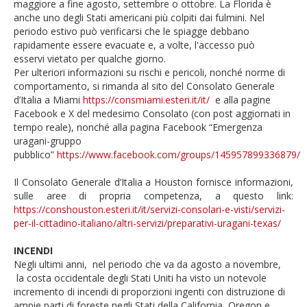
maggiore a fine agosto, settembre o ottobre. La Florida è
anche uno degli Stati americani più colpiti dai fulmini. Nel
periodo estivo può verificarsi che le spiagge debbano
rapidamente essere evacuate e, a volte, l'accesso può
esservi vietato per qualche giorno.
Per ulteriori informazioni su rischi e pericoli, nonché norme di
comportamento, si rimanda al sito del Consolato Generale
d’Italia a Miami
https://consmiami.esteri.it/it/
e alla pagine
Facebook e X del medesimo Consolato (con post aggiornati in
tempo reale), nonché alla pagina Facebook “Emergenza
uragani-gruppo
pubblico”
https://www.facebook.com/groups/145957899336879/
Il Consolato Generale d’Italia a Houston fornisce informazioni,
sulle aree di propria competenza, a questo link:
https://conshouston.esteri.it/it/servizi-consolari-e-visti/servizi-
per-il-cittadino-italiano/altri-servizi/preparativi-uragani-texas/
INCENDI
Negli ultimi anni, nel periodo che va da agosto a novembre,
la costa occidentale degli Stati Uniti ha visto un notevole
incremento di incendi di proporzioni ingenti con distruzione di
ampie parti di foreste negli Stati della California, Oregon e