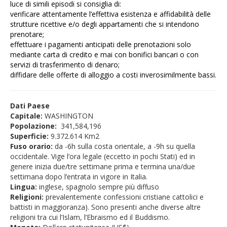
luce
di simili
episodi si consiglia di:
verificare attentamente l’effettiva esistenza e affidabilità delle
strutture ricettive e/o degli appartamenti che si intendono
prenotare;
effettuare i pagamenti anticipati delle prenotazioni solo
mediante carta di credito e mai con bonifici bancari o con
servizi di trasferimento di denaro;
diffidare delle offerte di alloggio a costi inverosimilmente bassi.
Dati Paese
Capitale:
WASHINGTON
Popolazione:
341,584,196
Superficie:
9.372.614 Km2
Fuso orario:
da -6h sulla costa orientale, a -9h su quella
occidentale. Vige l’ora legale (eccetto in pochi Stati) ed in
genere inizia due/tre settimane prima e termina una/due
settimana dopo l’entrata in vigore in Italia.
Lingua:
inglese, spagnolo sempre più diffuso
Religioni:
prevalentemente confessioni cristiane
cattolici e
battisti in maggioranza). Sono presenti anche diverse altre
religioni tra cui l’Islam, l’Ebraismo ed il Buddismo.