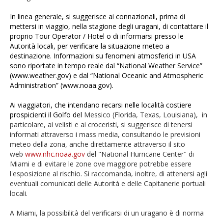
In linea generale, si suggerisce ai connazionali, prima di
mettersi in viaggio, nella stagione degli uragani, di contattare il
proprio Tour Operator / Hotel o di informarsi presso le
Autorità locali, per verificare la situazione meteo a
destinazione.
Informazioni su fenomeni atmosferici in USA
sono riportate in tempo reale dal “National Weather Service”
(
www.weather.gov
) e dal “National Oceanic and Atmospheric
Administration” (
www.noaa.gov
).
Ai viaggiatori, che intendano recarsi nelle località costiere
prospicienti il Golfo del
Messico (Florida, Texas, Louisiana), in
particolare, ai velisti e ai croceristi, si suggerisce di tenersi
informati attraverso i mass media, consultando le previsioni
meteo della zona, anche direttamente attraverso il sito
web
www.nhc.noaa.gov
del "National Hurricane Center" di
Miami e
di evitare le zone ove maggiore potrebbe essere
l'esposizione al rischio. Si raccomanda, inoltre, di attenersi agli
eventuali comunicati delle Autorità
e delle Capitanerie portuali
locali.
A Miami, la possibilità del verificarsi di un uragano è di norma