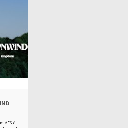
IND
am AFS è