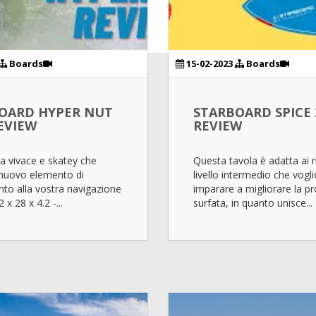
Boards
15-02-2023
Boards
OARD HYPER NUT
STARBOARD SPICE 
REVIEW
REVIEW
a vivace e skatey che
Questa tavola è adatta ai r
 nuovo elemento di
livello intermedio che vogl
nto alla vostra navigazione
imparare a migliorare la pr
 x 28 x 4.2 -...
surfata, in quanto unisce...