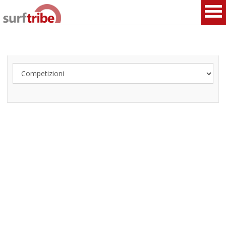
HOME
SURF
WINDSURF
KITESURF
SNOWBOARD
SUP