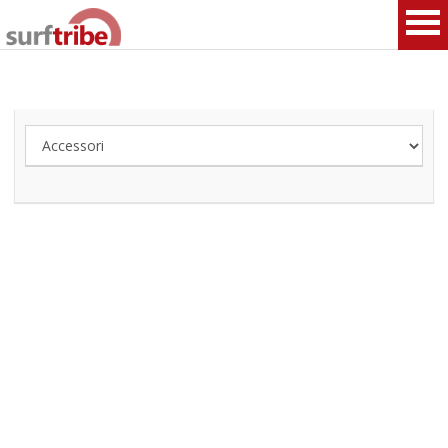
HOME
SURF
WINDSURF
KITESURF
SNOWBOARD
SUP