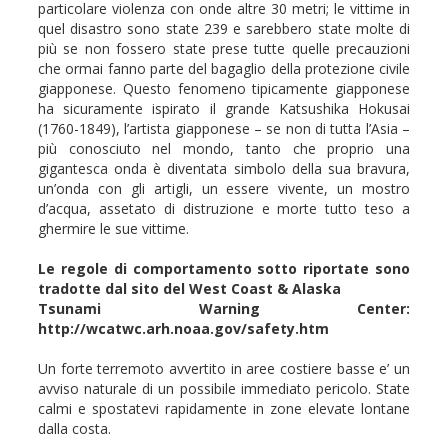
particolare violenza con onde altre 30 metri; le vittime in
quel disastro sono state 239 e sarebbero state molte di
più se non fossero state prese tutte quelle precauzioni
che ormai fanno parte del bagaglio della protezione civile
giapponese. Questo fenomeno tipicamente giapponese
ha sicuramente ispirato il grande Katsushika Hokusai
(1760-1849), l’artista giapponese – se non di tutta l’Asia –
più conosciuto nel mondo, tanto che proprio una
gigantesca onda è diventata simbolo della sua bravura,
un’onda con gli artigli, un essere vivente, un mostro
d’acqua, assetato di distruzione e morte tutto teso a
ghermire le sue vittime.
Le regole di comportamento sotto riportate sono
tradotte dal sito del West Coast & Alaska
Tsunami Warning Center:
http://wcatwc.arh.noaa.gov/safety.htm
Un forte terremoto avvertito in aree costiere basse e’ un
avviso naturale di un possibile immediato pericolo. State
calmi e spostatevi rapidamente in zone elevate lontane
dalla costa.