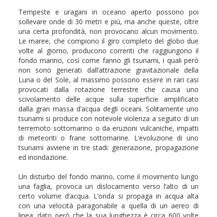
Tempeste e uragani in oceano aperto possono poi
sollevare onde di 30 metri e più, ma anche queste, oltre
una certa profondità, non provocano alcun movimento.
Le maree, che compiono il giro completo del globo due
volte al giorno, producono correnti che raggiungono il
fondo marino, così come fanno gli tsunami, i quali però
non sono generati dall’attrazione gravitazionale della
Luna o del Sole, al massimo possono essere in rari casi
provocati dalla rotazione terrestre che causa uno
scivolamento delle acque sulla superficie amplificato
dalla gran massa d’acqua degli oceani. Solitamente uno
tsunami si produce con notevole violenza a seguito di un
terremoto sottomarino o da eruzioni vulcaniche, impatti
di meteoriti o frane sottomarine. L’evoluzione di uno
tsunami avviene in tre stadi: generazione, propagazione
ed inondazione.
Un disturbo del fondo marino, come il movimento lungo
una faglia, provoca un dislocamento verso l’alto di un
certo volume d’acqua. L’onda si propaga in acqua alta
con una velocità paragonabile a quella di un aereo di
linea; dato però che la sua lunghezza è circa 600 volte