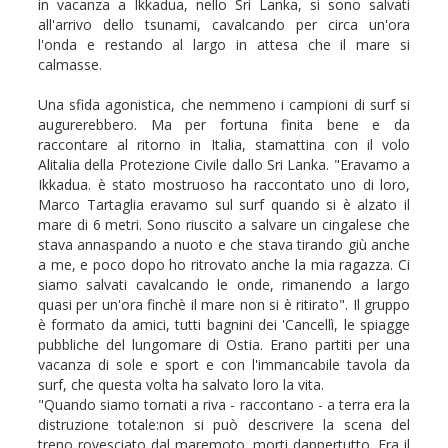
in vacanza a Ikkadua, nello Sri Lanka, si sono salvati
all'arrivo dello tsunami, cavalcando per circa un'ora
l'onda e restando al largo in attesa che il mare si
calmasse.
Una sfida agonistica, che nemmeno i campioni di surf si
augurerebbero. Ma per fortuna finita bene e da
raccontare al ritorno in Italia, stamattina con il volo
Alitalia della Protezione Civile dallo Sri Lanka. "Eravamo a
Ikkadua. è stato mostruoso ha raccontato uno di loro,
Marco Tartaglia eravamo sul surf quando si è alzato il
mare di 6 metri. Sono riuscito a salvare un cingalese che
stava annaspando a nuoto e che stava tirando giù anche
a me, e poco dopo ho ritrovato anche la mia ragazza. Ci
siamo salvati cavalcando le onde, rimanendo a largo
quasi per un'ora finchè il mare non si è ritirato". Il gruppo
è formato da amici, tutti bagnini dei 'Cancellì, le spiagge
pubbliche del lungomare di Ostia. Erano partiti per una
vacanza di sole e sport e con l'immancabile tavola da
surf, che questa volta ha salvato loro la vita.
"Quando siamo tornati a riva - raccontano - a terra era la
distruzione totale:non si può descrivere la scena del
treno rovesciato dal maremoto, morti dappertutto. Era il