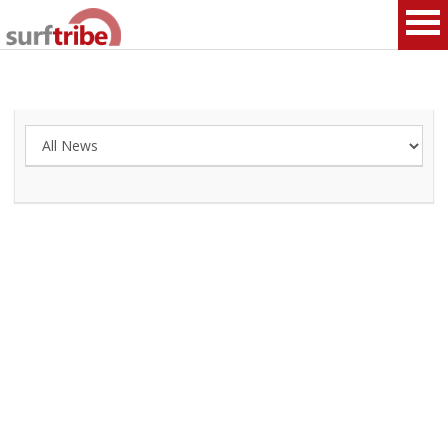
HOME
SURF
WINDSURF
KITESURF
SNOWBOARD
SUP