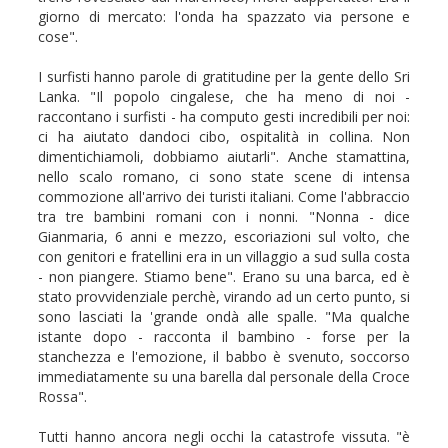
giorno di mercato: l'onda ha spazzato via persone e
cose".
I surfisti hanno parole di gratitudine per la gente dello Sri
Lanka. "Il popolo cingalese, che ha meno di noi -
raccontano i surfisti - ha computo gesti incredibili per noi:
ci ha aiutato dandoci cibo, ospitalità in collina. Non
dimentichiamoli, dobbiamo aiutarli". Anche stamattina,
nello scalo romano, ci sono state scene di intensa
commozione all'arrivo dei turisti italiani. Come l'abbraccio
tra tre bambini romani con i nonni. "Nonna - dice
Gianmaria, 6 anni e mezzo, escoriazioni sul volto, che
con genitori e fratellini era in un villaggio a sud sulla costa
- non piangere. Stiamo bene". Erano su una barca, ed è
stato provvidenziale perchè, virando ad un certo punto, si
sono lasciati la 'grande ondà alle spalle. "Ma qualche
istante dopo - racconta il bambino - forse per la
stanchezza e l'emozione, il babbo è svenuto, soccorso
immediatamente su una barella dal personale della Croce
Rossa".
Tutti hanno ancora negli occhi la catastrofe vissuta. "è