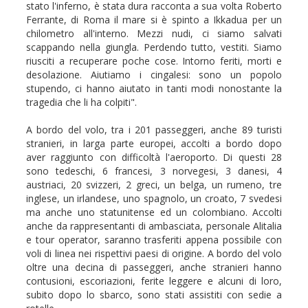
stato l'inferno, è stata dura racconta a sua volta Roberto
Ferrante, di Roma il mare si è spinto a Ikkadua per un
chilometro all'interno. Mezzi nudi, ci siamo salvati
scappando nella giungla. Perdendo tutto, vestiti. Siamo
riusciti a recuperare poche cose. Intorno feriti, morti e
desolazione. Aiutiamo i cingalesi: sono un popolo
stupendo, ci hanno aiutato in tanti modi nonostante la
tragedia che li ha colpiti".
A bordo del volo, tra i 201 passeggeri, anche 89 turisti
stranieri, in larga parte europei, accolti a bordo dopo
aver raggiunto con difficoltà l'aeroporto. Di questi 28
sono tedeschi, 6 francesi, 3 norvegesi, 3 danesi, 4
austriaci, 20 svizzeri, 2 greci, un belga, un rumeno, tre
inglese, un irlandese, uno spagnolo, un croato, 7 svedesi
ma anche uno statunitense ed un colombiano. Accolti
anche da rappresentanti di ambasciata, personale Alitalia
e tour operator, saranno trasferiti appena possibile con
voli di linea nei rispettivi paesi di origine. A bordo del volo
oltre una decina di passeggeri, anche stranieri hanno
contusioni, escoriazioni, ferite leggere e alcuni di loro,
subito dopo lo sbarco, sono stati assistiti con sedie a