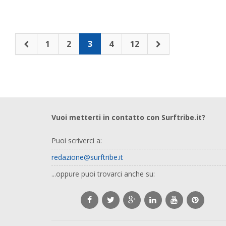
1
2
3
4
12
Vuoi metterti in contatto con Surftribe.it?
Puoi scriverci a:
redazione@surftribe.it
...oppure puoi trovarci anche su: