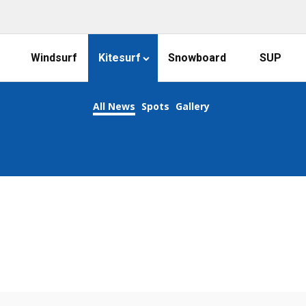
Windsurf
Kitesurf
Snowboard
SUP
All News
Spots
Gallery
KEEP CALM AND KITESURF ON!