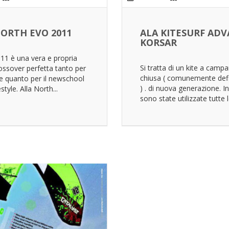
ORTH EVO 2011
ALA KITESURF AD
KORSAR
11 è una vera e propria
Si tratta di un kite a camp
ssover perfetta tanto per
chiusa ( comunemente defi
ide quanto per il newschool
) . di nuova generazione. I
estyle. Alla North...
sono state utilizzate tutte le