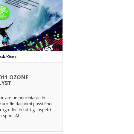
0
Kites
011 OZONE
LYST
ortare un principiante in
uro fin dai primi passi fino
rogredire in tutti gli aspetti
 sport. Al...