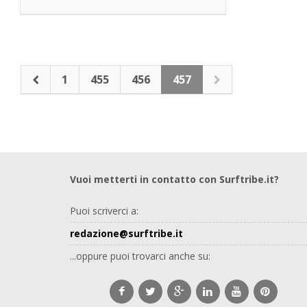
1
455
456
457
Vuoi metterti in contatto con Surftribe.it?
Puoi scriverci a:
redazione@surftribe.it
...oppure puoi trovarci anche su: